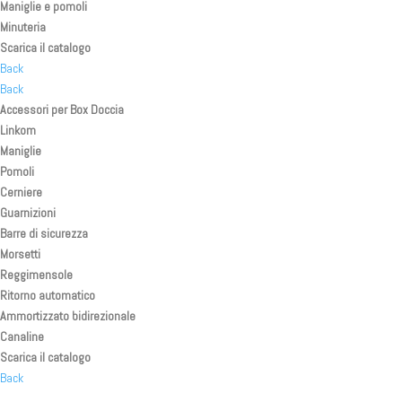
Maniglie e pomoli
Minuteria
Scarica il catalogo
Back
Back
Accessori per Box Doccia
Linkom
Maniglie
Pomoli
Cerniere
Guarnizioni
Barre di sicurezza
Morsetti
Reggimensole
Ritorno automatico
Ammortizzato bidirezionale
Canaline
Scarica il catalogo
Back
Back