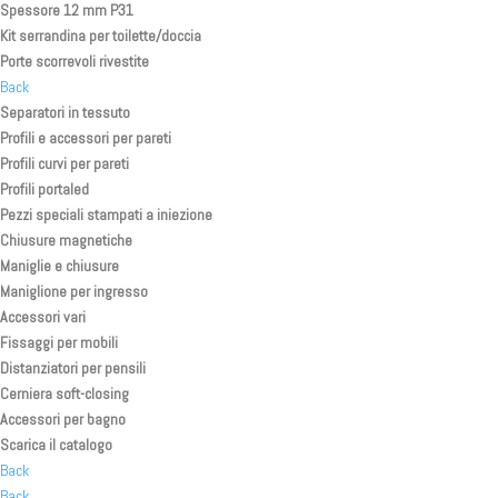
Spessore 12 mm P31
Kit serrandina per toilette/doccia
Porte scorrevoli rivestite
Back
Separatori in tessuto
Profili e accessori per pareti
Profili curvi per pareti
Profili portaled
Pezzi speciali stampati a iniezione
Chiusure magnetiche
Maniglie e chiusure
Maniglione per ingresso
Accessori vari
Fissaggi per mobili
Distanziatori per pensili
Cerniera soft-closing
Accessori per bagno
Scarica il catalogo
Back
Back