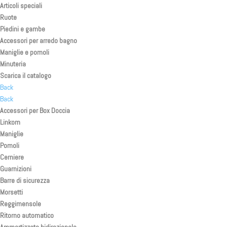
Articoli speciali
Ruote
Piedini e gambe
Accessori per arredo bagno
Maniglie e pomoli
Minuteria
Scarica il catalogo
Back
Back
Accessori per Box Doccia
Linkom
Maniglie
Pomoli
Cerniere
Guarnizioni
Barre di sicurezza
Morsetti
Reggimensole
Ritorno automatico
Ammortizzato bidirezionale