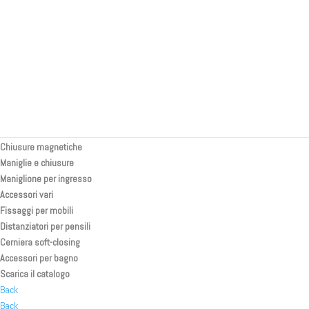
Spessore 12 mm P31
Kit serrandina per toilette/doccia
Porte scorrevoli rivestite
Back
Separatori in tessuto
Profili e accessori per pareti
Profili curvi per pareti
Profili portaled
Pezzi speciali stampati a iniezione
Chiusure magnetiche
Maniglie e chiusure
Maniglione per ingresso
Accessori vari
Fissaggi per mobili
Distanziatori per pensili
Cerniera soft-closing
Accessori per bagno
Scarica il catalogo
Back
Back