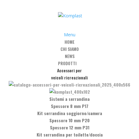
Menu
HOME
CHI SIAMO
ip/vite
/
Art. 5035 – Coppia di raccoglitori da 50 cm a clip
NEWS
PRODOTTI
Accessori per
veicoli ricreazionali
accoglitori da 50 cm a clip
Sistemi a serrandina
Spessore 8 mm P17
Kit serrandina soggiorno/camera
Spessore 10 mm P20
Spessore 12 mm P31
Kit serrandina per toilette/doccia