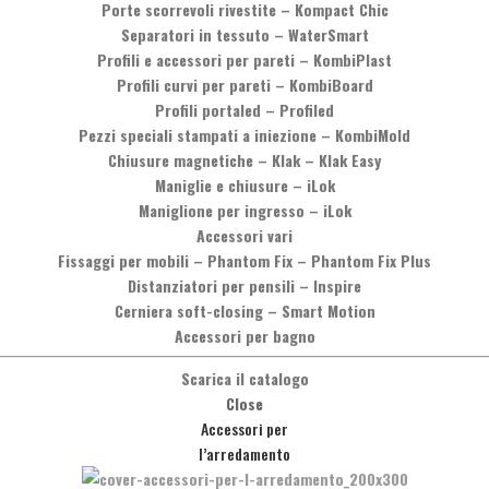
Porte scorrevoli rivestite
–
Kompact Chic
Separatori in tessuto
–
WaterSmart
Profili e accessori per pareti
–
KombiPlast
Profili curvi per pareti
–
KombiBoard
Profili portaled
–
Profiled
Pezzi speciali stampati a iniezione
–
KombiMold
Chiusure magnetiche
–
Klak – Klak Easy
Maniglie e chiusure
–
iLok
Maniglione per ingresso
–
iLok
Accessori vari
Fissaggi per mobili
–
Phantom Fix – Phantom Fix Plus
Desideri maggiori informazioni?
Distanziatori per pensili
–
Inspire
Cerniera soft-closing
–
Smart Motion
oi contattarci telefonicamente, chiamando il numero
+39 0575 8373
Accessori per bagno
oppure inviando un messaggio cliccando sul pulsante qui sotto.
Scarica il catalogo
Close
Messaggio
Accessori per
l’arredamento