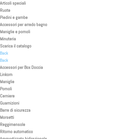
Articoli speciali
Ruote
Piedini e gambe
Accessori per arredo bagno
Maniglie e pomoli
Minuteria
Scarica il catalogo
Back
Back
Accessori per Box Doccia
Linkom
Maniglie
Pomoli
Cerniere
Guarnizioni
Barre di sicurezza
Morsetti
Reggimensole
Ritorno automatico
Ammortizzato bidirezionale