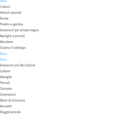
Back
Linkom
Articoli speciali
Ruote
Piedini e gambe
Accessori per arredo bagno
Maniglie e pomoli
Minuteria
Scarica il catalogo
Back
Back
Accessori per Box Doccia
Linkom
Maniglie
Pomoli
Cerniere
Guarnizioni
Barre di sicurezza
Morsetti
Reggimensole