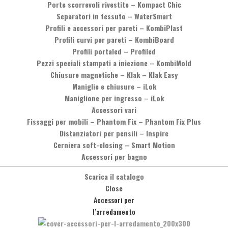
Porte scorrevoli rivestite
–
Kompact Chic
Separatori in tessuto
–
WaterSmart
Profili e accessori per pareti
–
KombiPlast
Profili curvi per pareti
–
KombiBoard
Profili portaled
–
Profiled
Pezzi speciali stampati a iniezione
–
KombiMold
Chiusure magnetiche
–
Klak – Klak Easy
Maniglie e chiusure
–
iLok
Desideri maggiori informazioni?
Maniglione per ingresso
–
iLok
oi contattarci telefonicamente, chiamando il numero
+39 0575 8373
Accessori vari
oppure inviando un messaggio cliccando sul pulsante qui sotto.
Fissaggi per mobili
–
Phantom Fix – Phantom Fix Plus
Distanziatori per pensili
–
Inspire
Messaggio
Cerniera soft-closing
–
Smart Motion
Accessori per bagno
Scarica il catalogo
Close
Accessori per
l’arredamento