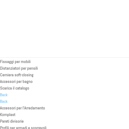
Separatori in tessuto
Profili e accessori per pareti
Profili curvi per pareti
Profili portaled
Pezzi speciali stampati a iniezione
Chiusure magnetiche
Maniglie e chiusure
Maniglione per ingresso
Accessori vari
Fissaggi per mobili
Distanziatori per pensili
Cerniera soft-closing
Accessori per bagno
Scarica il catalogo
Back
Back
Accessori per l’Arredamento
Komplast
Pareti divisorie
Profili per armadi e scorrevoli