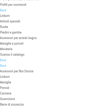
Profili per scorrevoli
Back
Linkom
Articoli speciali
Ruote
Piedini e gambe
Accessori per arredo bagno
Maniglie e pomoli
Minuteria
Scarica il catalogo
Back
Back
Accessori per Box Doccia
Linkom
Maniglie
Pomoli
Cerniere
Guarnizioni
Barre di sicurezza