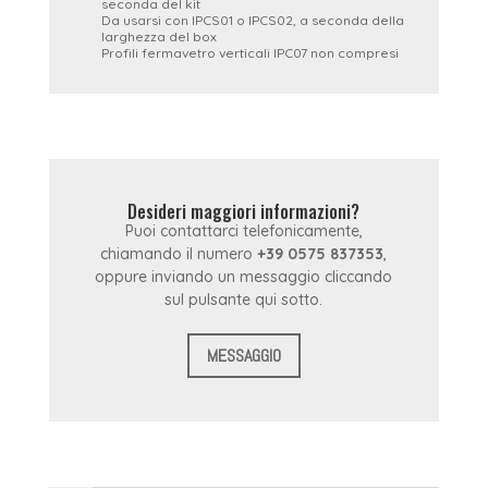
seconda del kit
Da usarsi con IPCS01 o IPCS02, a seconda della
larghezza del box
Profili fermavetro verticali IPC07 non compresi
Desideri maggiori informazioni?
Puoi contattarci telefonicamente,
chiamando il numero
+39 0575 837353
,
oppure inviando un messaggio cliccando
sul pulsante qui sotto.
MESSAGGIO