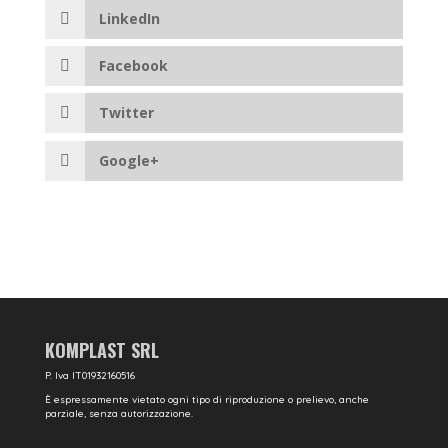
LinkedIn
Facebook
Twitter
Google+
KOMPLAST SRL
P. Iva IT01932160516
È espressamente vietato ogni tipo di riproduzione o prelievo, anche
parziale, senza autorizzazione.