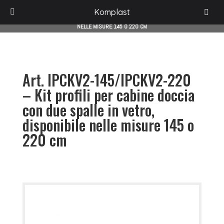
HOME
/
PROGETTI
/
ACCESSORI PER BOX DOCCIA
/
DIVISIONE LINKOM
/
Komplast
AMMORTIZZATO BIDIREZIONALE
/
ART. IPCKV2-145/IPCKV2-220 – KIT
PROFILI PER CABINE DOCCIA CON DUE SPALLE IN VETRO, DISPONIBILE
NELLE MISURE 145 O 220 CM
Art. IPCKV2-145/IPCKV2-220
– Kit profili per cabine doccia
con due spalle in vetro,
disponibile nelle misure 145 o
220 cm