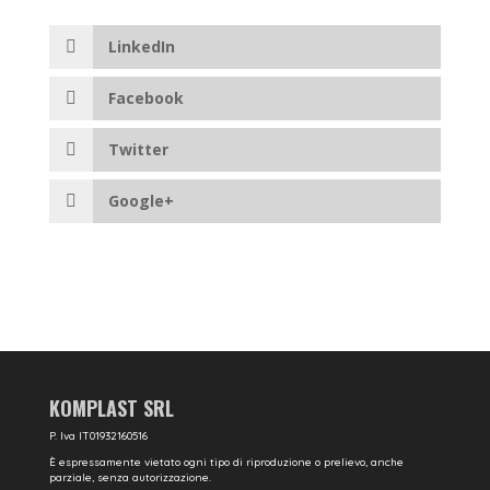
LinkedIn
Facebook
Twitter
Google+
KOMPLAST SRL
P. Iva IT01932160516
È espressamente vietato ogni tipo di riproduzione o prelievo, anche
parziale, senza autorizzazione.