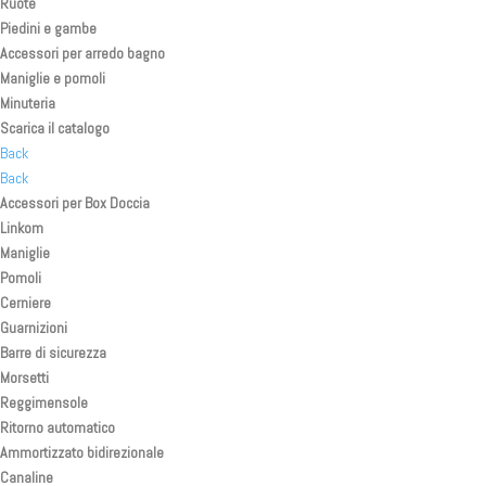
Ruote
Piedini e gambe
Accessori per arredo bagno
Maniglie e pomoli
Minuteria
Scarica il catalogo
Back
Back
Accessori per Box Doccia
Linkom
Maniglie
Pomoli
Cerniere
Guarnizioni
Barre di sicurezza
Morsetti
Reggimensole
Ritorno automatico
Ammortizzato bidirezionale
Canaline