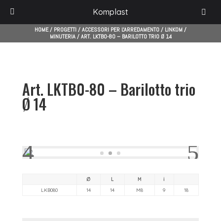
Komplast
HOME
/
PROGETTI
/
ACCESSORI PER L'ARREDAMENTO
/
LINKOM
/
MINUTERIA
/
ART. LKTB0-80 – BARILOTTO TRIO Ø 14
Art. LKTB0-80 – Barilotto trio
Ø 14
Ø
L
M
i
LKB080
14
14
M8
9
18