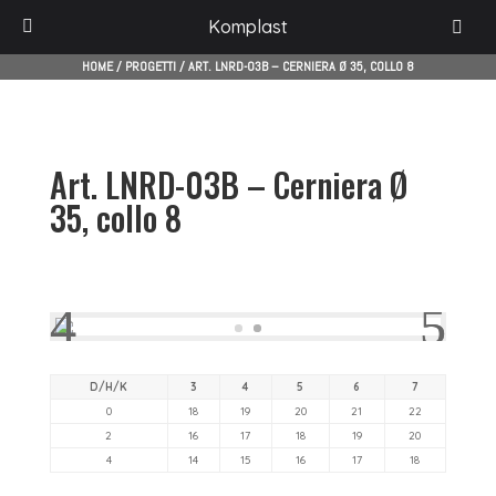
Komplast
HOME
/
PROGETTI
/
ART. LNRD-03B – CERNIERA Ø 35, COLLO 8
Art. LNRD-03B – Cerniera Ø
35, collo 8
D/H/K
3
4
5
6
7
0
18
19
20
21
22
2
16
17
18
19
20
4
14
15
16
17
18