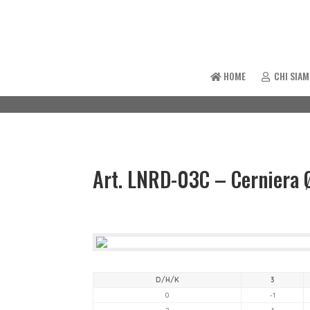
HOME
CHI SIA
Art. LNRD-03C – Cerniera Ø
D/H/K
3
0
-1