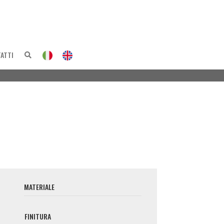
ATTI
Pezzi speciali stampati a iniezione
–
KombiMold
Chiusure magnetiche
–
a
Klak – Klak Easy
Maniglie e chiusure
–
iLok
Maniglione per ingresso
–
ia
iLok
MATERIALE
Accessori vari
Fissaggi per mobili
–
Phantom Fix – Phantom Fix Plus
FINITURA
Distanziatori per pensili
–