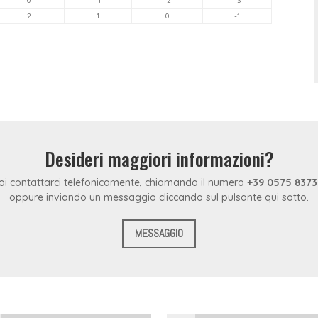
Profili e accessori per pareti
–
0
-1
-2
-3
KombiPlast
2
1
0
-1
Profili curvi per pareti
–
KombiBoard
Profili portaled
–
Profiled
rica il catalogo
Desideri maggiori informazioni?
oi contattarci telefonicamente, chiamando il numero
+39 0575 837
oppure inviando un messaggio cliccando sul pulsante qui sotto.
MESSAGGIO