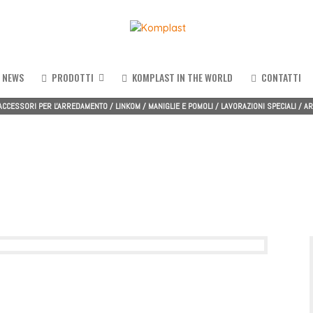
NEWS
PRODOTTI
KOMPLAST IN THE WORLD
CONTATTI
ACCESSORI PER L'ARREDAMENTO
/
LINKOM
/
MANIGLIE E POMOLI
/
LAVORAZIONI SPECIALI
/
AR