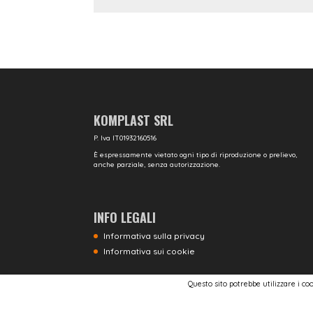
KOMPLAST SRL
P. Iva IT01932160516
È espressamente vietato ogni tipo di riproduzione o prelievo,
anche parziale, senza autorizzazione.
INFO LEGALI
Informativa sulla privacy
Informativa sui cookie
Questo sito potrebbe utilizzare i c