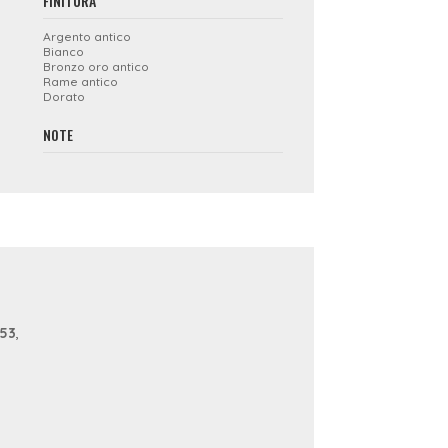
FINITURA
Argento antico
Bianco
Bronzo oro antico
Rame antico
Dorato
NOTE
353
,