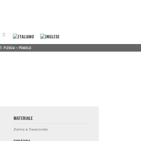
T. P-2904 – POMOLO
MATERIALE
Zama e Swarovski