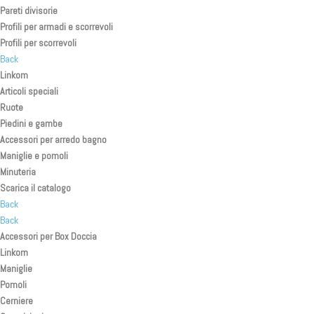
Pareti divisorie
Profili per armadi e scorrevoli
Profili per scorrevoli
Back
Linkom
Articoli speciali
Ruote
Piedini e gambe
Accessori per arredo bagno
Maniglie e pomoli
Minuteria
Scarica il catalogo
Back
Back
Accessori per Box Doccia
Linkom
Maniglie
Pomoli
Cerniere