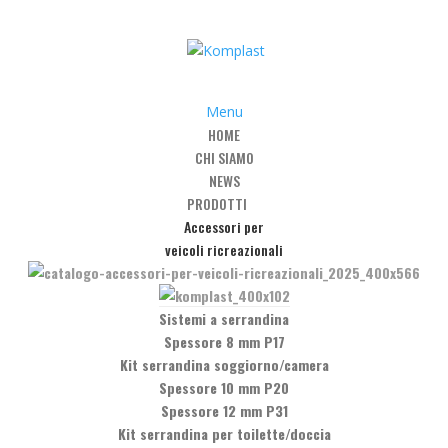
Menu
HOME
CHI SIAMO
gambe
/
Art. P-604 – Piedino regolabile con cappuccio
NEWS
PRODOTTI
Accessori per
veicoli ricreazionali
egolabile con cappuccio
Sistemi a serrandina
Spessore 8 mm P17
Kit serrandina soggiorno/camera
Spessore 10 mm P20
Spessore 12 mm P31
Kit serrandina per toilette/doccia