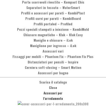
Porte scorrevoli rivestite
–
Kompact Chic
Separatori in tessuto
–
WaterSmart
Profili e accessori per pareti
–
KombiPlast
Profili curvi per pareti
–
KombiBoard
Profili portaled
–
Profiled
Pezzi speciali stampati a iniezione
–
KombiMold
Chiusure magnetiche
–
Klak – Klak Easy
Maniglie e chiusure
–
iLok
Maniglione per ingresso
–
iLok
Desideri maggiori informazioni?
Accessori vari
Fissaggi per mobili
–
Phantom Fix – Phantom Fix Plus
oi contattarci telefonicamente, chiamando il numero
+39 0575 8373
Distanziatori per pensili
–
Inspire
oppure inviando un messaggio cliccando sul pulsante qui sotto.
Cerniera soft-closing
–
Smart Motion
Accessori per bagno
Messaggio
Scarica il catalogo
Close
Accessori per
l’arredamento