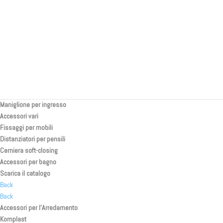
Porte scorrevoli rivestite
Back
Separatori in tessuto
Profili e accessori per pareti
Profili curvi per pareti
Profili portaled
Pezzi speciali stampati a iniezione
Chiusure magnetiche
Maniglie e chiusure
Maniglione per ingresso
Accessori vari
Fissaggi per mobili
Distanziatori per pensili
Cerniera soft-closing
Accessori per bagno
Scarica il catalogo
Back
Back
Accessori per l’Arredamento
Komplast