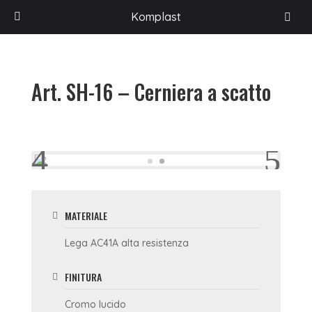
HOME
/
PROGETTI
/
ACCESSORI PER BOX DOCCIA
/
DIVISIONE LINKOM
/
Komplast
CERNIERE
/
ART. SH-16 – CERNIERA A SCATTO
Art. SH-16 – Cerniera a scatto
MATERIALE
Lega AC41A alta resistenza
FINITURA
Cromo lucido