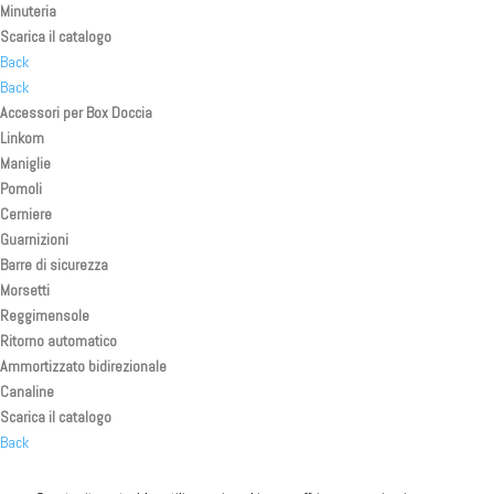
Minuteria
Scarica il catalogo
Back
Back
Accessori per Box Doccia
Linkom
Maniglie
Pomoli
Cerniere
Guarnizioni
Barre di sicurezza
Morsetti
Reggimensole
Ritorno automatico
Ammortizzato bidirezionale
Canaline
Scarica il catalogo
Back
Back
Back