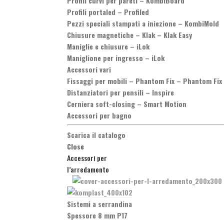
Profili curvi per pareti
–
KombiBoard
Profili portaled
–
Profiled
Pezzi speciali stampati a iniezione
–
KombiMold
Chiusure magnetiche
–
Klak – Klak Easy
Maniglie e chiusure
–
iLok
Maniglione per ingresso
–
iLok
Accessori vari
Fissaggi per mobili
–
Phantom Fix – Phantom Fix
Distanziatori per pensili
–
Inspire
Cerniera soft-closing
–
Smart Motion
Accessori per bagno
Scarica il catalogo
Close
Accessori per
l’arredamento
Sistemi a serrandina
Spessore 8 mm P17