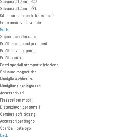
Spessore 10 mm P20
Spessore 12 mm P31
Kit serrandina per toilette/doccia
Porte scorrevoli rivestite
Back
Separatori in tessuto
Profili e accessori per pareti
Profili curvi per pareti
Profili portaled
Pezzi speciali stampati a iniezione
Chiusure magnetiche
Maniglie e chiusure
Maniglione per ingresso
Accessori vari
Fissaggi per mobili
Distanziatori per pensili
Cerniera soft-closing
Accessori per bagno
Scarica il catalogo
Back