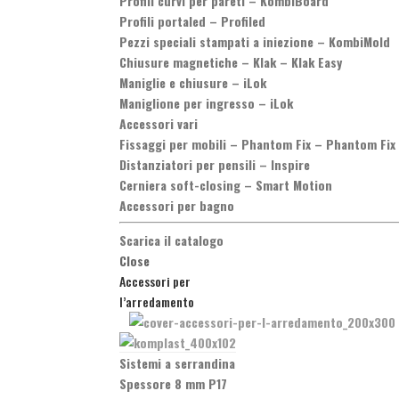
Profili curvi per pareti
–
KombiBoard
Profili portaled
–
Profiled
Pezzi speciali stampati a iniezione
–
KombiMold
Chiusure magnetiche
–
Klak – Klak Easy
Maniglie e chiusure
–
iLok
Maniglione per ingresso
–
iLok
Accessori vari
Fissaggi per mobili
–
Phantom Fix – Phantom Fix
Distanziatori per pensili
–
Inspire
Cerniera soft-closing
–
Smart Motion
Accessori per bagno
Scarica il catalogo
Close
Accessori per
l’arredamento
Sistemi a serrandina
Spessore 8 mm P17