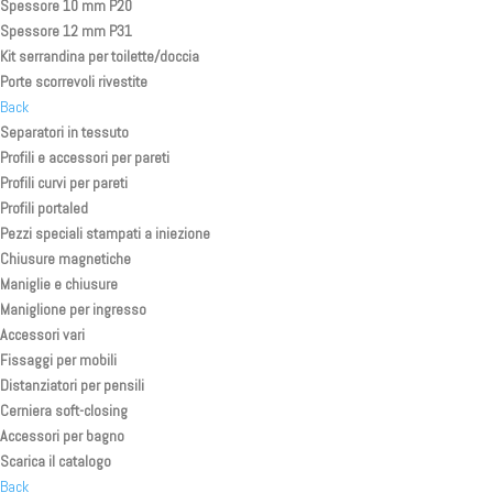
Spessore 10 mm P20
Spessore 12 mm P31
Kit serrandina per toilette/doccia
Porte scorrevoli rivestite
Back
Separatori in tessuto
Profili e accessori per pareti
Profili curvi per pareti
Profili portaled
Pezzi speciali stampati a iniezione
Chiusure magnetiche
Maniglie e chiusure
Maniglione per ingresso
Accessori vari
Fissaggi per mobili
Distanziatori per pensili
Cerniera soft-closing
Accessori per bagno
Scarica il catalogo
Back