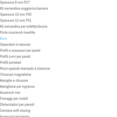
Spessore 8 mm P17
Kit serrandina soggiorno/camera
Spessore 10 mm P20
Spessore 12 mm P31
Kit serrandina per toilette/doccia
Porte scorrevoli rivestite
Back
Separatori in tessuto
Profili e accessori per pareti
Profili curvi per pareti
Profili portaled
Pezzi speciali stampati a iniezione
Chiusure magnetiche
Maniglie e chiusure
Maniglione per ingresso
Accessori vari
Fissaggi per mobili
Distanziatori per pensili
Cerniera soft-closing
Accessori per bagno