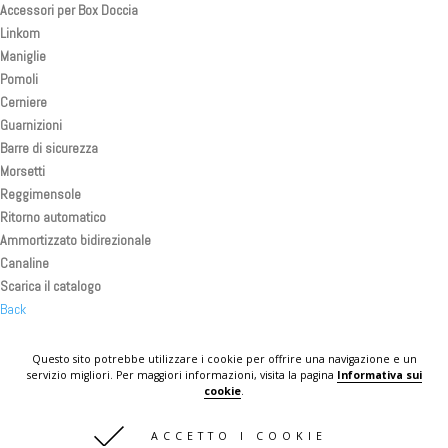
Accessori per Box Doccia
Linkom
Maniglie
Pomoli
Cerniere
Guarnizioni
Barre di sicurezza
Morsetti
Reggimensole
Ritorno automatico
Ammortizzato bidirezionale
Canaline
Scarica il catalogo
Back
Back
Back
Questo sito potrebbe utilizzare i cookie per offrire una navigazione e un
servizio migliori. Per maggiori informazioni, visita la pagina
Informativa sui
KOMPLAST IN THE WORLD
cookie
.
CONTATTI
ACCETTO I COOKIE