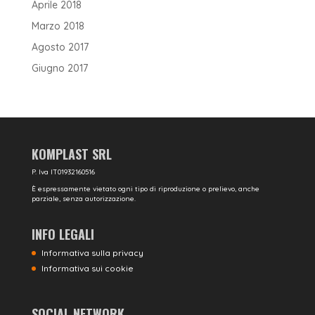
Aprile 2018
Marzo 2018
Agosto 2017
Giugno 2017
KOMPLAST SRL
P. Iva IT01932160516
È espressamente vietato ogni tipo di riproduzione o prelievo, anche
parziale, senza autorizzazione.
INFO LEGALI
Informativa sulla privacy
Informativa sui cookie
SOCIAL NETWORK