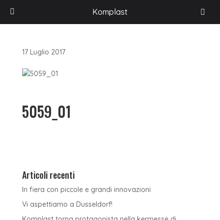
HOME
/
ACCESSORI PER L'ARREDAMENTO
/
KOMPLAST
/
ART. 5059 –
Komplast
COPPIA DI GUIDE PER ENTRATA TELO SERRANDINA
/
5059_01
17 Luglio 2017
5059_01
Articoli recenti
In fiera con piccole e grandi innovazioni
Vi aspettiamo a Dusseldorf!
Komplast torna protagonista nella kermesse di