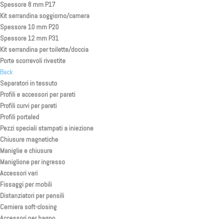
Spessore 8 mm P17
Kit serrandina soggiorno/camera
Spessore 10 mm P20
Spessore 12 mm P31
Kit serrandina per toilette/doccia
Porte scorrevoli rivestite
Back
Separatori in tessuto
Profili e accessori per pareti
Profili curvi per pareti
Profili portaled
Pezzi speciali stampati a iniezione
Chiusure magnetiche
Maniglie e chiusure
Maniglione per ingresso
Accessori vari
Fissaggi per mobili
Distanziatori per pensili
Cerniera soft-closing
Accessori per bagno