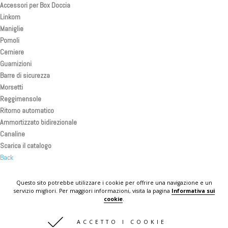
Accessori per Box Doccia
Linkom
Maniglie
Pomoli
Cerniere
Guarnizioni
Barre di sicurezza
Morsetti
Reggimensole
Ritorno automatico
Ammortizzato bidirezionale
Canaline
Scarica il catalogo
Back
Back
Back
Questo sito potrebbe utilizzare i cookie per offrire una navigazione e un
servizio migliori. Per maggiori informazioni, visita la pagina
Informativa sui
KOMPLAST IN THE WORLD
cookie
.
CONTATTI
ACCETTO I COOKIE