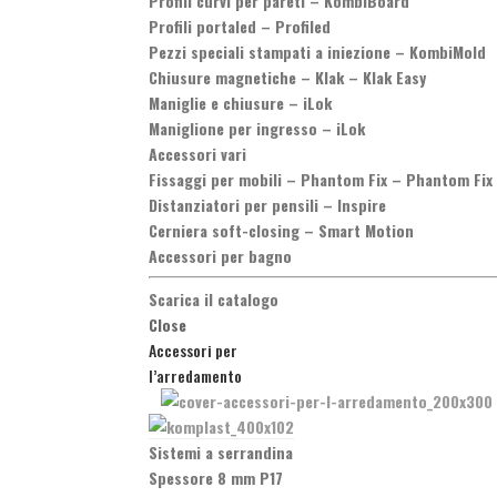
Profili curvi per pareti
–
KombiBoard
Profili portaled
–
Profiled
Pezzi speciali stampati a iniezione
–
KombiMold
Chiusure magnetiche
–
Klak – Klak Easy
Maniglie e chiusure
–
iLok
Maniglione per ingresso
–
iLok
Accessori vari
Fissaggi per mobili
–
Phantom Fix – Phantom Fix
Distanziatori per pensili
–
Inspire
Cerniera soft-closing
–
Smart Motion
Accessori per bagno
Scarica il catalogo
Close
Accessori per
l’arredamento
Sistemi a serrandina
Spessore 8 mm P17