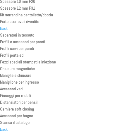
Spessore 10 mm P20
Spessore 12 mm P31
Kit serrandina per toilette/doccia
Porte scorrevoli rivestite
Back
Separatori in tessuto
Profili e accessori per pareti
Profili curvi per pareti
Profili portaled
Pezzi speciali stampati a iniezione
Chiusure magnetiche
Maniglie e chiusure
Maniglione per ingresso
Accessori vari
Fissaggi per mobili
Distanziatori per pensili
Cerniera soft-closing
Accessori per bagno
Scarica il catalogo
Back