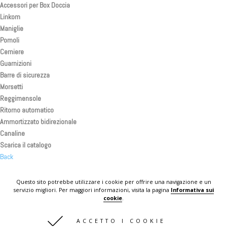
Accessori per Box Doccia
Linkom
Maniglie
Pomoli
Cerniere
Guarnizioni
Barre di sicurezza
Morsetti
Reggimensole
Ritorno automatico
Ammortizzato bidirezionale
Canaline
Scarica il catalogo
Back
Back
Back
Questo sito potrebbe utilizzare i cookie per offrire una navigazione e un
servizio migliori. Per maggiori informazioni, visita la pagina
Informativa sui
KOMPLAST IN THE WORLD
cookie
.
CONTATTI
ACCETTO I COOKIE