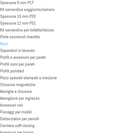
Spessore 8 mm P17
Kit serrandina soggiorno/camera
Spessore 10 mm P20
Spessore 12 mm P31
Kit serrandina per toilette/doccia
Porte scorrevoli rivestite
Back
Separatori in tessuto
Profili e accessori per pareti
Profili curvi per pareti
Profili portaled
Pezzi speciali stampati a iniezione
Chiusure magnetiche
Maniglie e chiusure
Maniglione per ingresso
Accessori vari
Fissaggi per mobili
Distanziatori per pensili
Cerniera soft-closing
Accessori per bagno