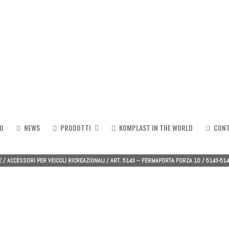
MO
NEWS
PRODOTTI
KOMPLAST IN THE WORLD
CONT
E
/
ACCESSORI PER VEICOLI RICREAZIONALI
/
ART. 5143 – FERMAPORTA FORZA 10
/
5143-51
Sistemi a serrandina
Spessore 8 mm P17
Kit serrandina soggiorno/camer
Spessore 10 mm P20