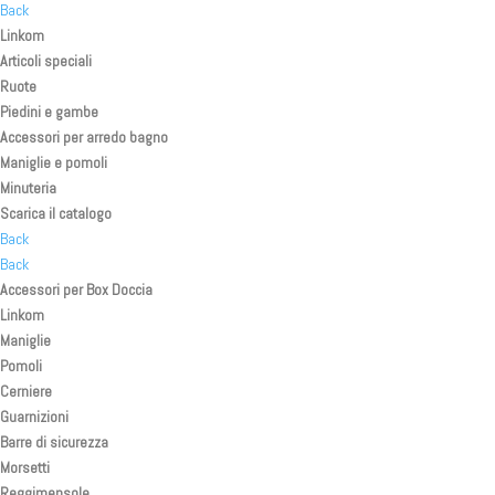
Back
Linkom
Articoli speciali
Ruote
Piedini e gambe
Accessori per arredo bagno
Maniglie e pomoli
Minuteria
Scarica il catalogo
Back
Back
Accessori per Box Doccia
Linkom
Maniglie
Pomoli
Cerniere
Guarnizioni
Barre di sicurezza
Morsetti
Reggimensole