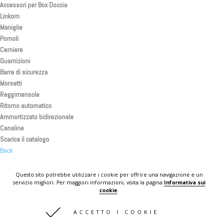
Accessori per Box Doccia
Linkom
Maniglie
Pomoli
Cerniere
Guarnizioni
Barre di sicurezza
Morsetti
Reggimensole
Ritorno automatico
Ammortizzato bidirezionale
Canaline
Scarica il catalogo
Back
Back
Back
Questo sito potrebbe utilizzare i cookie per offrire una navigazione e un
servizio migliori. Per maggiori informazioni, visita la pagina
Informativa sui
KOMPLAST IN THE WORLD
cookie
.
CONTATTI
ACCETTO I COOKIE