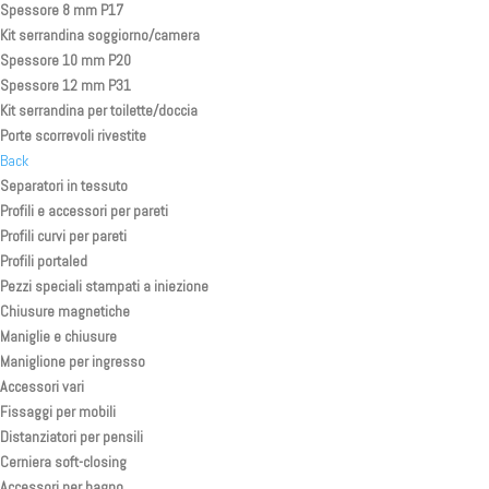
Spessore 8 mm P17
Kit serrandina soggiorno/camera
Spessore 10 mm P20
Spessore 12 mm P31
Kit serrandina per toilette/doccia
Porte scorrevoli rivestite
Back
Separatori in tessuto
Profili e accessori per pareti
Profili curvi per pareti
Profili portaled
Pezzi speciali stampati a iniezione
Chiusure magnetiche
Maniglie e chiusure
Maniglione per ingresso
Accessori vari
Fissaggi per mobili
Distanziatori per pensili
Cerniera soft-closing
Accessori per bagno