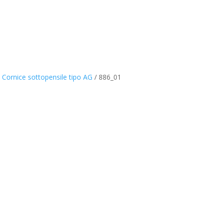
– Cornice sottopensile tipo AG
/
886_01