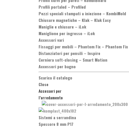
Profili curvi per pareti
–
KombiBoard
Profili portaled
–
Profiled
Pezzi speciali stampati a iniezione
–
KombiMold
Chiusure magnetiche
–
Klak – Klak Easy
Maniglie e chiusure
–
iLok
Maniglione per ingresso
–
iLok
Accessori vari
Fissaggi per mobili
–
Phantom Fix – Phantom Fix
Distanziatori per pensili
–
Inspire
Cerniera soft-closing
–
Smart Motion
Accessori per bagno
Scarica il catalogo
Close
Accessori per
l’arredamento
Sistemi a serrandina
Spessore 8 mm P17