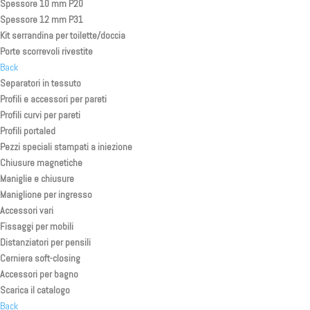
Spessore 10 mm P20
Spessore 12 mm P31
Kit serrandina per toilette/doccia
Porte scorrevoli rivestite
Back
Separatori in tessuto
Profili e accessori per pareti
Profili curvi per pareti
Profili portaled
Pezzi speciali stampati a iniezione
Chiusure magnetiche
Maniglie e chiusure
Maniglione per ingresso
Accessori vari
Fissaggi per mobili
Distanziatori per pensili
Cerniera soft-closing
Accessori per bagno
Scarica il catalogo
Back