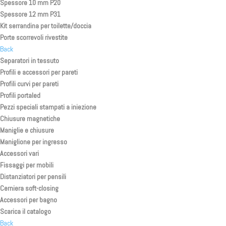
Spessore 10 mm P20
Spessore 12 mm P31
Kit serrandina per toilette/doccia
Porte scorrevoli rivestite
Back
Separatori in tessuto
Profili e accessori per pareti
Profili curvi per pareti
Profili portaled
Pezzi speciali stampati a iniezione
Chiusure magnetiche
Maniglie e chiusure
Maniglione per ingresso
Accessori vari
Fissaggi per mobili
Distanziatori per pensili
Cerniera soft-closing
Accessori per bagno
Scarica il catalogo
Back