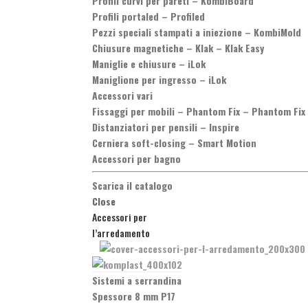
Profili curvi per pareti
–
KombiBoard
Profili portaled
–
Profiled
Pezzi speciali stampati a iniezione
–
KombiMold
Chiusure magnetiche
–
Klak – Klak Easy
Maniglie e chiusure
–
iLok
Maniglione per ingresso
–
iLok
Accessori vari
Fissaggi per mobili
–
Phantom Fix – Phantom Fix
Distanziatori per pensili
–
Inspire
Cerniera soft-closing
–
Smart Motion
Accessori per bagno
Scarica il catalogo
Close
Accessori per
l’arredamento
Sistemi a serrandina
Spessore 8 mm P17