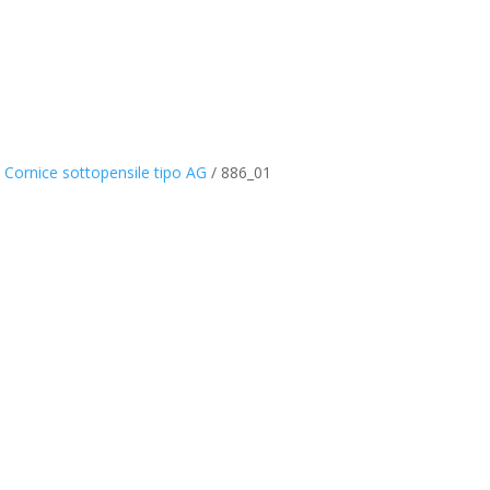
– Cornice sottopensile tipo AG
/
886_01