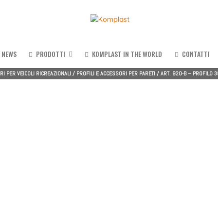
NEWS
PRODOTTI
KOMPLAST IN THE WORLD
CONTATTI
I PER VEICOLI RICREAZIONALI
/
PROFILI E ACCESSORI PER PARETI
/
ART. 920-B – PROFILO 
Sistemi a serrandina
Spessore 8 mm P17
Kit serrandina soggiorno/camer
Spessore 10 mm P20
Spessore 12 mm P31
Kit serrandina per toilette/docc
Porte scorrevoli rivestite
–
Kompact Chic
Separatori in tessuto
–
WaterSmart