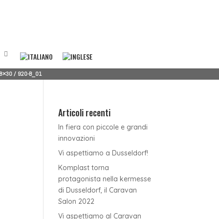
38×30
/
920-B_01
Articoli recenti
Pezzi speciali stampati a iniezione
–
In fiera con piccole e grandi
KombiMold
innovazioni
Chiusure magnetiche
–
a
Klak – Klak Easy
Vi aspettiamo a Dusseldorf!
Maniglie e chiusure
–
iLok
Komplast torna
Maniglione per ingresso
–
ia
protagonista nella kermesse
iLok
di Dusseldorf, il Caravan
Accessori vari
Salon 2022
Fissaggi per mobili
–
Phantom Fix – Phantom Fix Plus
Vi aspettiamo al Caravan