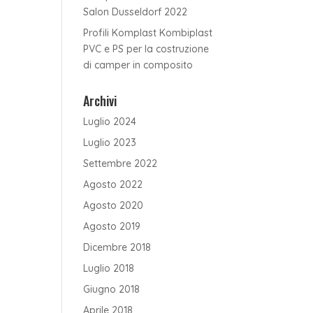
Distanziatori per pensili
–
Salon Dusseldorf 2022
Inspire
Cerniera soft-closing
–
Profili Komplast Kombiplast
Smart Motion
PVC e PS per la costruzione
Accessori per bagno
di camper in composito
Archivi
Luglio 2024
Luglio 2023
Settembre 2022
Agosto 2022
Agosto 2020
Agosto 2019
Dicembre 2018
Luglio 2018
Giugno 2018
Aprile 2018