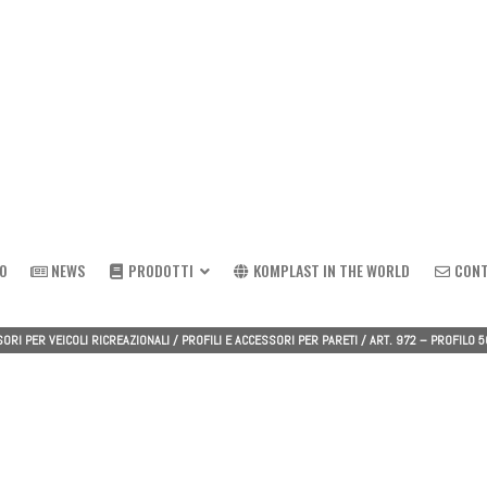
MO
NEWS
PRODOTTI
KOMPLAST IN THE WORLD
CONT
ORI PER VEICOLI RICREAZIONALI
/
PROFILI E ACCESSORI PER PARETI
/
ART. 972 – PROFILO 
Sistemi a serrandina
Spessore 8 mm P17
Kit serrandina soggiorno/camer
Spessore 10 mm P20