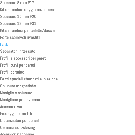
Spessore 8 mm P17
Kit serrandina soggiorno/camera
Spessore 10 mm P20
Spessore 12 mm P31
Kit serrandina per toilette/doccia
Porte scorrevoli rivestite
Back
Separatori in tessuto
Profili e accessori per pareti
Profili curvi per pareti
Profili portaled
Pezzi speciali stampati a iniezione
Chiusure magnetiche
Maniglie e chiusure
Maniglione per ingresso
Accessori vari
Fissaggi per mobili
Distanziatori per pensili
Cerniera soft-closing
Accessori per bagno