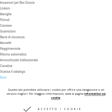
Accessori per Box Doccia
Linkom
Maniglie
Pomoli
Cerniere
Guarnizioni
Barre di sicurezza
Morsetti
Reggimensole
Ritorno automatico
Ammortizzato bidirezionale
Canaline
Scarica il catalogo
Back
Back
Back
Questo sito potrebbe utilizzare i cookie per offrire una navigazione e un
servizio migliori. Per maggiori informazioni, visita la pagina
Informativa sui
KOMPLAST IN THE WORLD
cookie
.
CONTATTI
ACCETTO I COOKIE