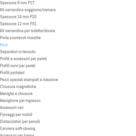
Spessore 8 mm P17
Kit serrandina soggiorno/camera
Spessore 10 mm P20
Spessore 12 mm P31
Kit serrandina per toilette/doccia
Porte scorrevoli rivestite
Back
Separatori in tessuto
Profili e accessori per pareti
Profili curvi per pareti
Profili portaled
Pezzi speciali stampati a iniezione
Chiusure magnetiche
Maniglie e chiusure
Maniglione per ingresso
Accessori vari
Fissaggi per mobili
Distanziatori per pensili
Cerniera soft-closing
Accessori per bagno