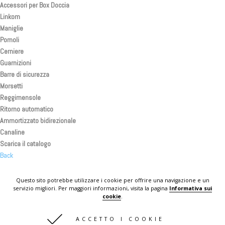
Accessori per Box Doccia
Linkom
Maniglie
Pomoli
Cerniere
Guarnizioni
Barre di sicurezza
Morsetti
Reggimensole
Ritorno automatico
Ammortizzato bidirezionale
Canaline
Scarica il catalogo
Back
Back
Back
Questo sito potrebbe utilizzare i cookie per offrire una navigazione e un
servizio migliori. Per maggiori informazioni, visita la pagina
Informativa sui
KOMPLAST IN THE WORLD
cookie
.
CONTATTI
ACCETTO I COOKIE