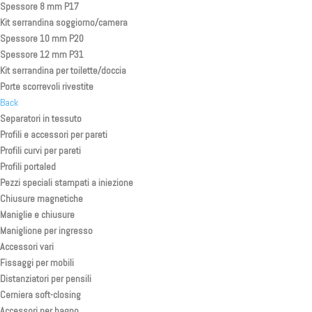
Spessore 8 mm P17
Kit serrandina soggiorno/camera
Spessore 10 mm P20
Spessore 12 mm P31
Kit serrandina per toilette/doccia
Porte scorrevoli rivestite
Back
Separatori in tessuto
Profili e accessori per pareti
Profili curvi per pareti
Profili portaled
Pezzi speciali stampati a iniezione
Chiusure magnetiche
Maniglie e chiusure
Maniglione per ingresso
Accessori vari
Fissaggi per mobili
Distanziatori per pensili
Cerniera soft-closing
Accessori per bagno