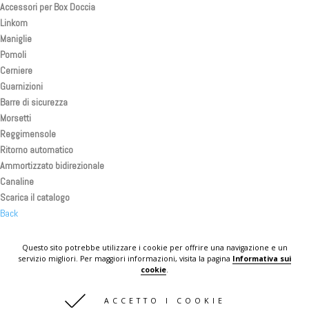
Accessori per Box Doccia
Linkom
Maniglie
Pomoli
Cerniere
Guarnizioni
Barre di sicurezza
Morsetti
Reggimensole
Ritorno automatico
Ammortizzato bidirezionale
Canaline
Scarica il catalogo
Back
Back
Back
Questo sito potrebbe utilizzare i cookie per offrire una navigazione e un
servizio migliori. Per maggiori informazioni, visita la pagina
Informativa sui
KOMPLAST IN THE WORLD
cookie
.
CONTATTI
ACCETTO I COOKIE