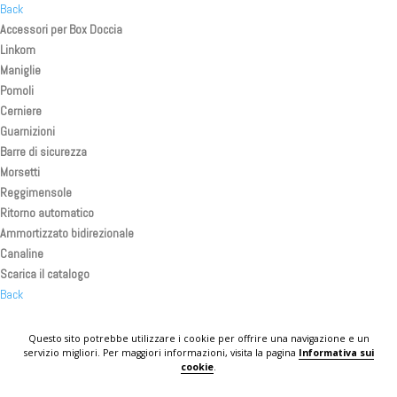
Back
Accessori per Box Doccia
Linkom
Maniglie
Pomoli
Cerniere
Guarnizioni
Barre di sicurezza
Morsetti
Reggimensole
Ritorno automatico
Ammortizzato bidirezionale
Canaline
Scarica il catalogo
Back
Back
Back
Questo sito potrebbe utilizzare i cookie per offrire una navigazione e un
servizio migliori. Per maggiori informazioni, visita la pagina
Informativa sui
KOMPLAST IN THE WORLD
cookie
.
CONTATTI