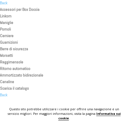
Back
Accessori per Box Doccia
Linkom
Maniglie
Pomoli
Cerniere
Guarnizioni
Barre di sicurezza
Morsetti
Reggimensole
Ritorno automatico
Ammortizzato bidirezionale
Canaline
Scarica il catalogo
Back
Back
Back
Questo sito potrebbe utilizzare i cookie per offrire una navigazione e un
servizio migliori. Per maggiori informazioni, visita la pagina
Informativa sui
KOMPLAST IN THE WORLD
cookie
.
CONTATTI