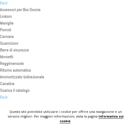
Back
Accessori per Box Doccia
Linkom
Maniglie
Pomoli
Cerniere
Guarnizioni
Barre di sicurezza
Morsetti
Reggimensole
Ritorno automatico
Ammortizzato bidirezionale
Canaline
Scarica il catalogo
Back
Back
Back
Questo sito potrebbe utilizzare i cookie per offrire una navigazione e un
servizio migliori. Per maggiori informazioni, visita la pagina
Informativa sui
KOMPLAST IN THE WORLD
cookie
.
CONTATTI