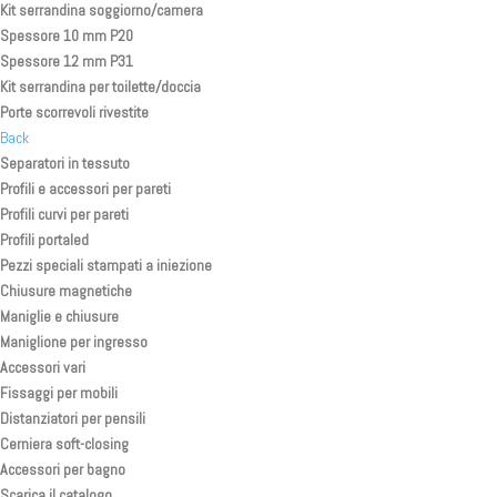
Kit serrandina soggiorno/camera
Spessore 10 mm P20
Spessore 12 mm P31
Kit serrandina per toilette/doccia
Porte scorrevoli rivestite
Back
Separatori in tessuto
Profili e accessori per pareti
Profili curvi per pareti
Profili portaled
Pezzi speciali stampati a iniezione
Chiusure magnetiche
Maniglie e chiusure
Maniglione per ingresso
Accessori vari
Fissaggi per mobili
Distanziatori per pensili
Cerniera soft-closing
Accessori per bagno
Scarica il catalogo