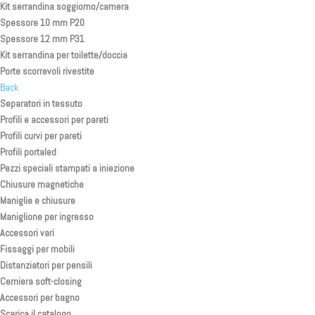
Kit serrandina soggiorno/camera
Spessore 10 mm P20
Spessore 12 mm P31
Kit serrandina per toilette/doccia
Porte scorrevoli rivestite
Back
Separatori in tessuto
Profili e accessori per pareti
Profili curvi per pareti
Profili portaled
Pezzi speciali stampati a iniezione
Chiusure magnetiche
Maniglie e chiusure
Maniglione per ingresso
Accessori vari
Fissaggi per mobili
Distanziatori per pensili
Cerniera soft-closing
Accessori per bagno
Scarica il catalogo