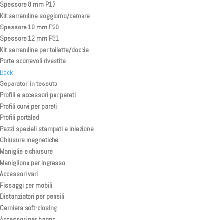
Spessore 8 mm P17
Kit serrandina soggiorno/camera
Spessore 10 mm P20
Spessore 12 mm P31
Kit serrandina per toilette/doccia
Porte scorrevoli rivestite
Back
Separatori in tessuto
Profili e accessori per pareti
Profili curvi per pareti
Profili portaled
Pezzi speciali stampati a iniezione
Chiusure magnetiche
Maniglie e chiusure
Maniglione per ingresso
Accessori vari
Fissaggi per mobili
Distanziatori per pensili
Cerniera soft-closing
Accessori per bagno