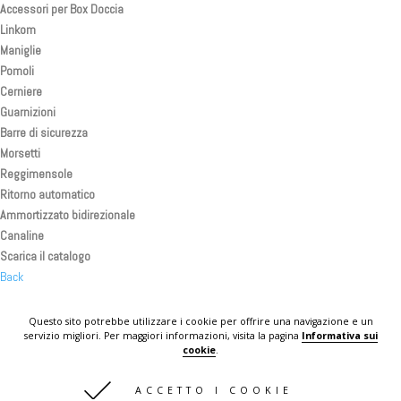
Accessori per Box Doccia
Linkom
Maniglie
Pomoli
Cerniere
Guarnizioni
Barre di sicurezza
Morsetti
Reggimensole
Ritorno automatico
Ammortizzato bidirezionale
Canaline
Scarica il catalogo
Back
Back
Back
Questo sito potrebbe utilizzare i cookie per offrire una navigazione e un
servizio migliori. Per maggiori informazioni, visita la pagina
Informativa sui
KOMPLAST IN THE WORLD
cookie
.
CONTATTI
ACCETTO I COOKIE