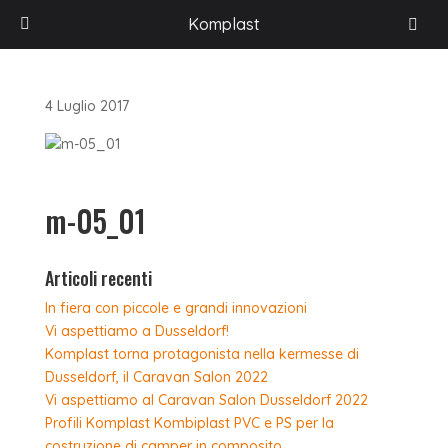
HOME
/
ACCESSORI PER VEICOLI RICREAZIONALI
/
MANIGLIE E CHIUSURE
/
Komplast
ART. M-05 – MANIGLIA INTERASSE 160
/
M-05_01
4 Luglio 2017
m-05_01
Articoli recenti
In fiera con piccole e grandi innovazioni
Vi aspettiamo a Dusseldorf!
Komplast torna protagonista nella kermesse di
Dusseldorf, il Caravan Salon 2022
Vi aspettiamo al Caravan Salon Dusseldorf 2022
Profili Komplast Kombiplast PVC e PS per la
costruzione di camper in composito