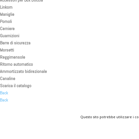
Linkom
Maniglie
Pomoli
Cerniere
Guarnizioni
Barre di sicurezza
Morsetti
Reggimensole
Ritorno automatico
Ammortizzato bidirezionale
Canaline
Scarica il catalogo
Back
Back
Back
KOMPLAST IN THE WORLD
Questo sito potrebbe utilizzare i co
CONTATTI