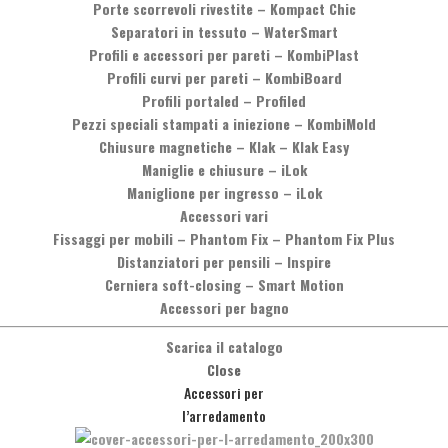
Porte scorrevoli rivestite
–
Kompact Chic
Separatori in tessuto
–
WaterSmart
Profili e accessori per pareti
–
KombiPlast
Profili curvi per pareti
–
KombiBoard
Profili portaled
–
Profiled
Pezzi speciali stampati a iniezione
–
KombiMold
Chiusure magnetiche
–
Klak – Klak Easy
Maniglie e chiusure
–
iLok
Maniglione per ingresso
–
iLok
Accessori vari
Fissaggi per mobili
–
Phantom Fix – Phantom Fix Plus
Distanziatori per pensili
–
Inspire
Cerniera soft-closing
–
Smart Motion
Accessori per bagno
Desideri maggiori informazioni?
Scarica il catalogo
oi contattarci telefonicamente, chiamando il numero
+39 0575 8373
Close
oppure inviando un messaggio cliccando sul pulsante qui sotto.
Accessori per
l’arredamento
Messaggio