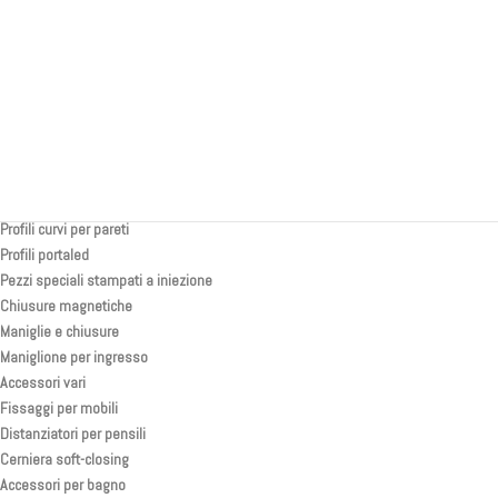
Kit serrandina soggiorno/camera
Spessore 10 mm P20
Spessore 12 mm P31
Kit serrandina per toilette/doccia
Porte scorrevoli rivestite
Back
Separatori in tessuto
Profili e accessori per pareti
Profili curvi per pareti
Profili portaled
Pezzi speciali stampati a iniezione
Chiusure magnetiche
Maniglie e chiusure
Maniglione per ingresso
Accessori vari
Fissaggi per mobili
Distanziatori per pensili
Cerniera soft-closing
Accessori per bagno