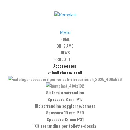
Menu
HOME
CHI SIAMO
 Pomoli
/
Contemporary
/
Art. M-1552 – Maniglia interasse 96-128-16
NEWS
PRODOTTI
Accessori per
veicoli ricreazionali
a interasse 96-128-160
Sistemi a serrandina
Spessore 8 mm P17
Kit serrandina soggiorno/camera
Spessore 10 mm P20
Spessore 12 mm P31
Kit serrandina per toilette/doccia