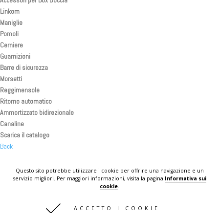
Linkom
Maniglie
Pomoli
Cerniere
Guarnizioni
Barre di sicurezza
Morsetti
Reggimensole
Ritorno automatico
Ammortizzato bidirezionale
Canaline
Scarica il catalogo
Back
Back
Back
Questo sito potrebbe utilizzare i cookie per offrire una navigazione e un
servizio migliori. Per maggiori informazioni, visita la pagina
Informativa sui
KOMPLAST IN THE WORLD
cookie
.
CONTATTI
ACCETTO I COOKIE