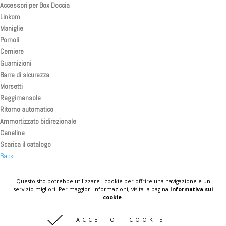
Accessori per Box Doccia
Linkom
Maniglie
Pomoli
Cerniere
Guarnizioni
Barre di sicurezza
Morsetti
Reggimensole
Ritorno automatico
Ammortizzato bidirezionale
Canaline
Scarica il catalogo
Back
Back
Back
Questo sito potrebbe utilizzare i cookie per offrire una navigazione e un
servizio migliori. Per maggiori informazioni, visita la pagina
Informativa sui
KOMPLAST IN THE WORLD
cookie
.
CONTATTI
ACCETTO I COOKIE