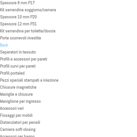
Spessore 8 mm P17
Kit serrandina soggiorno/camera
Spessore 10 mm P20
Spessore 12 mm P31
Kit serrandina per toilette/doccia
Porte scorrevoli rivestite
Back
Separatori in tessuto
Profili e accessori per pareti
Profili curvi per pareti
Profili portaled
Pezzi speciali stampati a iniezione
Chiusure magnetiche
Maniglie e chiusure
Maniglione per ingresso
Accessori vari
Fissaggi per mobili
Distanziatori per pensili
Cerniera soft-closing
Accessori per bagno