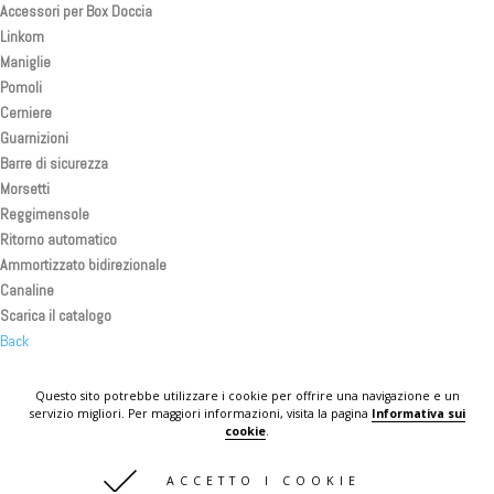
Accessori per Box Doccia
Linkom
Maniglie
Pomoli
Cerniere
Guarnizioni
Barre di sicurezza
Morsetti
Reggimensole
Ritorno automatico
Ammortizzato bidirezionale
Canaline
Scarica il catalogo
Back
Back
Back
Questo sito potrebbe utilizzare i cookie per offrire una navigazione e un
servizio migliori. Per maggiori informazioni, visita la pagina
Informativa sui
KOMPLAST IN THE WORLD
cookie
.
CONTATTI
ACCETTO I COOKIE