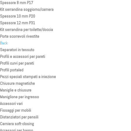
Spessore 8 mm P17
Kit serrandina soggiorno/camera
Spessore 10 mm P20
Spessore 12 mm P31
Kit serrandina per toilette/doccia
Porte scorrevoli rivestite
Back
Separatori in tessuto
Profili e accessori per pareti
Profili curvi per pareti
Profili portaled
Pezzi speciali stampati a iniezione
Chiusure magnetiche
Maniglie e chiusure
Maniglione per ingresso
Accessori vari
Fissaggi per mobili
Distanziatori per pensili
Cerniera soft-closing
Accessori per bagno