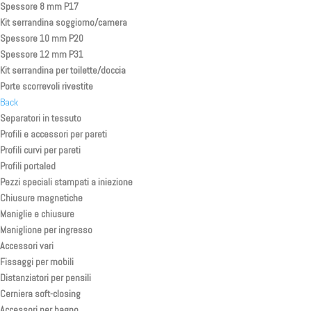
Spessore 8 mm P17
Kit serrandina soggiorno/camera
Spessore 10 mm P20
Spessore 12 mm P31
Kit serrandina per toilette/doccia
Porte scorrevoli rivestite
Back
Separatori in tessuto
Profili e accessori per pareti
Profili curvi per pareti
Profili portaled
Pezzi speciali stampati a iniezione
Chiusure magnetiche
Maniglie e chiusure
Maniglione per ingresso
Accessori vari
Fissaggi per mobili
Distanziatori per pensili
Cerniera soft-closing
Accessori per bagno