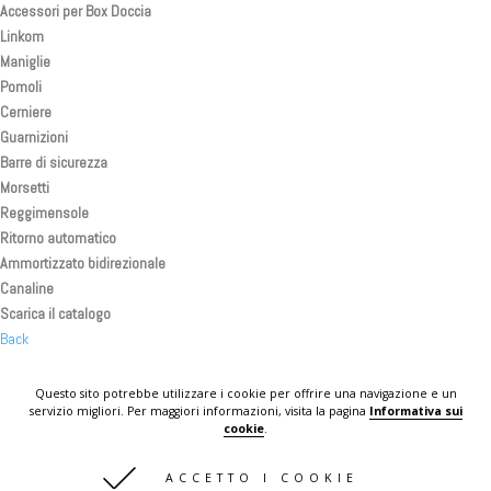
Accessori per Box Doccia
Linkom
Maniglie
Pomoli
Cerniere
Guarnizioni
Barre di sicurezza
Morsetti
Reggimensole
Ritorno automatico
Ammortizzato bidirezionale
Canaline
Scarica il catalogo
Back
Back
Back
Questo sito potrebbe utilizzare i cookie per offrire una navigazione e un
servizio migliori. Per maggiori informazioni, visita la pagina
Informativa sui
KOMPLAST IN THE WORLD
cookie
.
CONTATTI
ACCETTO I COOKIE