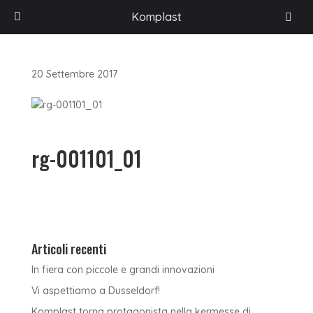
HOME
/
ACCESSORI PER L'ARREDAMENTO
/
LINKOM
/
REGGIMENSOLE
/
Komplast
ART. RG-001101 – REGGIMENSOLA REGOLABILE
/
RG-001101_01
20 Settembre 2017
rg-001101_01
Articoli recenti
In fiera con piccole e grandi innovazioni
Vi aspettiamo a Dusseldorf!
Komplast torna protagonista nella kermesse di