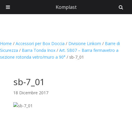
Komplast
Home
/
Accessori per Box Doccia
/
Divisione Linkom
/
Barre di
Sicurezza
/
Barra Tonda Inox
/
Art. SB07 – Barra fermavetro a
sezione rotonda vetro/muro a 90°
/
sb-7_01
sb-7_01
18 Dicembre 2017