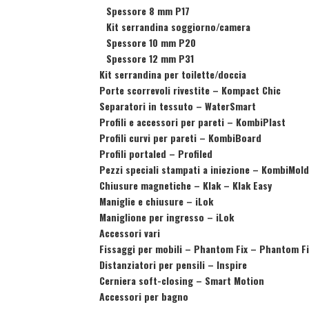
Spessore 8 mm P17
Kit serrandina soggiorno/camera
Spessore 10 mm P20
Spessore 12 mm P31
Kit serrandina per toilette/doccia
Porte scorrevoli rivestite
–
Kompact Chic
Separatori in tessuto
–
WaterSmart
Profili e accessori per pareti
–
KombiPlast
Profili curvi per pareti
–
KombiBoard
Profili portaled
–
Profiled
Pezzi speciali stampati a iniezione
–
KombiMol
Chiusure magnetiche
–
Klak – Klak Easy
Maniglie e chiusure
–
iLok
Maniglione per ingresso
–
iLok
Accessori vari
Fissaggi per mobili
–
Phantom Fix – Phantom Fi
Distanziatori per pensili
–
Inspire
Cerniera soft-closing
–
Smart Motion
Accessori per bagno