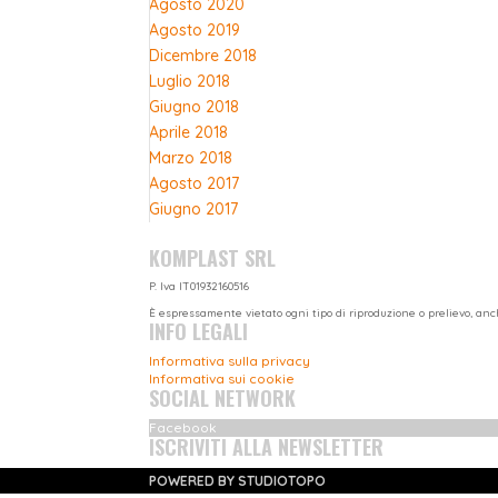
Agosto 2020
Agosto 2019
Dicembre 2018
Luglio 2018
Giugno 2018
Aprile 2018
Marzo 2018
Agosto 2017
Giugno 2017
KOMPLAST SRL
P. Iva IT01932160516
È espressamente vietato ogni tipo di riproduzione o prelievo, anc
INFO LEGALI
Informativa sulla privacy
Informativa sui cookie
SOCIAL NETWORK
Facebook
ISCRIVITI ALLA NEWSLETTER
POWERED BY
STUDIOTOPO