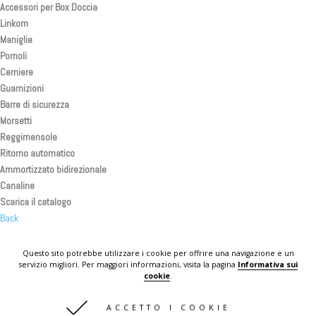
Accessori per Box Doccia
Linkom
Maniglie
Pomoli
Cerniere
Guarnizioni
Barre di sicurezza
Morsetti
Reggimensole
Ritorno automatico
Ammortizzato bidirezionale
Canaline
Scarica il catalogo
Back
Back
Back
Questo sito potrebbe utilizzare i cookie per offrire una navigazione e un
servizio migliori. Per maggiori informazioni, visita la pagina
Informativa sui
KOMPLAST IN THE WORLD
cookie
.
CONTATTI
ACCETTO I COOKIE