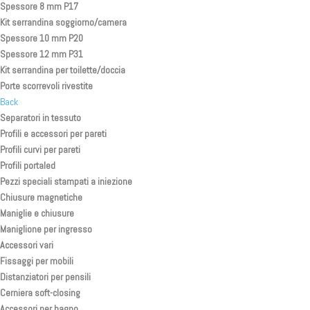
Spessore 8 mm P17
Kit serrandina soggiorno/camera
Spessore 10 mm P20
Spessore 12 mm P31
Kit serrandina per toilette/doccia
Porte scorrevoli rivestite
Back
Separatori in tessuto
Profili e accessori per pareti
Profili curvi per pareti
Profili portaled
Pezzi speciali stampati a iniezione
Chiusure magnetiche
Maniglie e chiusure
Maniglione per ingresso
Accessori vari
Fissaggi per mobili
Distanziatori per pensili
Cerniera soft-closing
Accessori per bagno